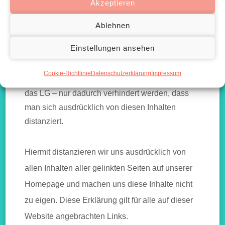
Wichtiger Hinweis zu allen Links
Akzeptieren
Mit Urteil vom 12. Mai 1998 – 312 O 85/98 –
Ablehnen
„Haftung für Links“ hat das Landgericht (LG)
Einstellungen ansehen
Hamburg entschieden, dass man durch die
Anbringung eines Links, die Inhalte der gelinkten
Cookie-Richtlinie
Datenschutzerklärung
Impressum
Seite ggf. mit zu verantworten hat. Dies kann – so
das LG – nur dadurch verhindert werden, dass
man sich ausdrücklich von diesen Inhalten
distanziert.
Hiermit distanzieren wir uns ausdrücklich von
allen Inhalten aller gelinkten Seiten auf unserer
Homepage und machen uns diese Inhalte nicht
zu eigen. Diese Erklärung gilt für alle auf dieser
Website angebrachten Links.